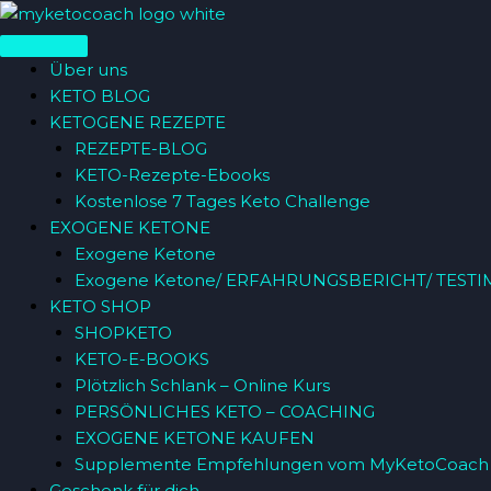
Zum
Menü
Inhalt
springen
Über uns
KETO BLOG
KETOGENE REZEPTE
REZEPTE-BLOG
KETO-Rezepte-Ebooks
Kostenlose 7 Tages Keto Challenge
EXOGENE KETONE
Exogene Ketone
Exogene Ketone/ ERFAHRUNGSBERICHT/ TESTI
KETO SHOP
SHOPKETO
KETO-E-BOOKS
Plötzlich Schlank – Online Kurs
PERSÖNLICHES KETO – COACHING
EXOGENE KETONE KAUFEN
Supplemente Empfehlungen vom MyKetoCoach
Geschenk für dich