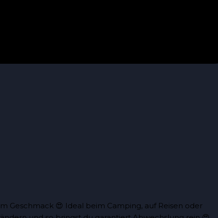
llem Geschmack 😍 Ideal beim Camping, auf Reisen oder
ändern und so bringst du garantiert Abwechslung rein 😍