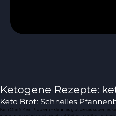
Ketogene Rezepte: ke
Keto Brot: Schnelles Pfannen
Kein Ofen? Kein Problem – denn es gibt dieses super leck
wenn man einfach auch nicht viel Zeit hat ein Brot zu bac