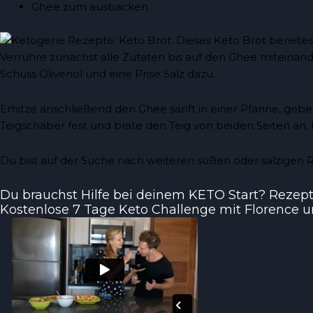
Ghee zum ausbacken
Verrühre zunächst alle Zutaten bis auf den Ghee miteinand
Schuss Olivenöl und eine Prise Salz dazu.
Erhitze anschließend den Ghee sanft in einer Pfanne, gebe
Teigschaber fest und brate den Teig von beiden Seiten an, 
Du bist auf der Suche nach weiteren süßen oder salzigen
Du brauchst Hilfe bei deinem KETO Start? Rezepte
Kostenlose 7 Tage Keto Challenge mit Florence 