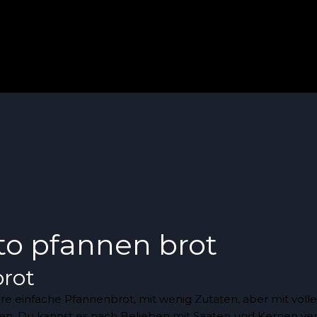
to pfannen brot
brot
ere einfache Pfannenbrot, mit wenig Zutaten, aber mit vo
ken. Du kannst es nach Belieben mit Saaten und Kernen ver