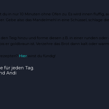
er. Gebe also das Mandelmehl in eine Schüssel, schlage di
 den Teig hinzu und forme diesen z.B. in einer runden ode
bis er goldbraun ist. Verzehre das Brot dann kalt oder warm
 Rezepten?
Hier
wirst du fündig!
 für jeden Tag.
und Andi