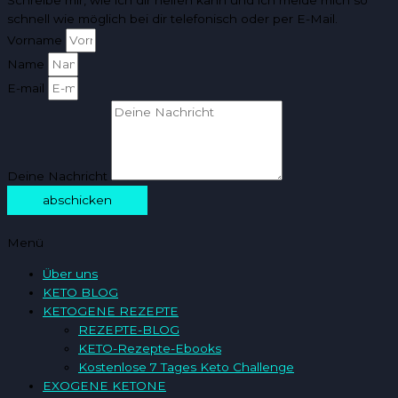
Schreibe mir, wie ich dir helfen kann und ich melde mich so
schnell wie möglich bei dir telefonisch oder per E-Mail.
Vorname
Name
E-mail
Deine Nachricht
abschicken
Menü
Über uns
KETO BLOG
KETOGENE REZEPTE
REZEPTE-BLOG
KETO-Rezepte-Ebooks
Kostenlose 7 Tages Keto Challenge
EXOGENE KETONE