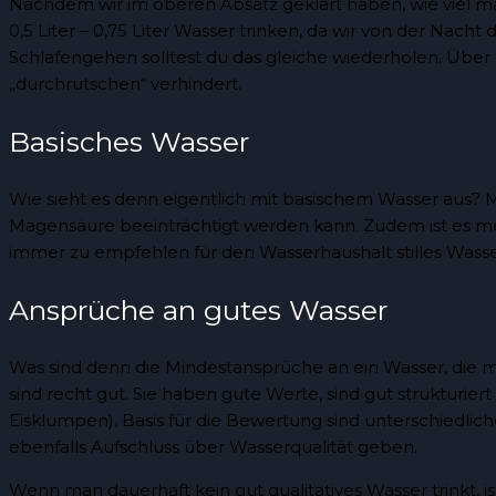
Nachdem wir im oberen Absatz geklärt haben, wie viel ma
0,5 Liter – 0,75 Liter Wasser trinken, da wir von der Nach
Schlafengehen solltest du das gleiche wiederholen. Über 
„durchrutschen“ verhindert.
Basisches Wasser
Wie sieht es denn eigentlich mit basischem Wasser aus? 
Magensäure beeinträchtigt werden kann. Zudem ist es meist 
immer zu empfehlen für den Wasserhaushalt stilles Wass
Ansprüche an gutes Wasser
Was sind denn die Mindestansprüche an ein Wasser, die m
sind recht gut. Sie haben gute Werte, sind gut strukturier
Eisklumpen). Basis für die Bewertung sind unterschiedli
ebenfalls Aufschluss über Wasserqualität geben.
Wenn man dauerhaft kein gut qualitatives Wasser trinkt, i