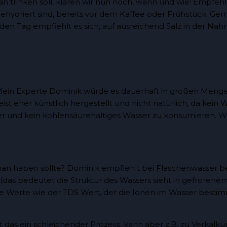
n trinken soll, klären wir nun noch, wann und wie! Empfe
t dehydriert sind, bereits vor dem Kaffee oder Frühstück. G
den Tag empfiehlt es sich, auf ausreichend Salz in der Nah
Mein Experte Dominik würde es dauerhaft in großen Mengen
eher künstlich hergestellt und nicht natürlich, da kein Was
er und kein kohlensäurehaltiges Wasser zu konsumieren. W
an haben sollte? Dominik empfiehlt bei Flaschenwasser bei
t (das bedeutet die Struktur des Wassers sieht in gefrorene
che Werte wie der TDS Wert, der die Ionen im Wasser best
st das ein schleichender Prozess, kann aber z.B. zu Verkal