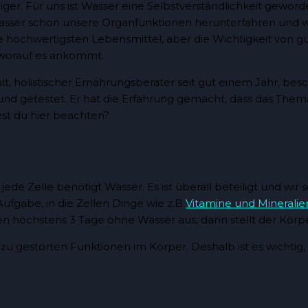
. Für uns ist Wasser eine Selbstverständlichkeit geworden
sser schon unsere Organfunktionen herunterfahren und wie v
e hochwertigsten Lebensmittel, aber die Wichtigkeit von gu
d worauf es ankommt.
t, holistischer Ernährungsberater seit gut einem Jahr, besc
ert und getestet. Er hat die Erfahrung gemacht, dass das T
test du hier beachten?
jede Zelle benötigt Wasser. Es ist überall beteiligt und wir
Aufgabe, in die Zellen Dinge wie z.B
Vitamine und Mineralie
 höchstens 3 Tage ohne Wasser aus, dann stellt der Körper 
 gestörten Funktionen im Körper. Deshalb ist es wichtig, a