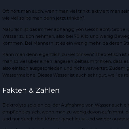
Oft hört man auch, wenn man viel trinkt, aktiviert man se
wie viel sollte man denn jetzt trinken?
Natürlich ist das immer abhängig von Geschlecht, Größe, S
Wasser zu sich nehmen, also bei 70 Kilo und wenig Bewegu
kommen. Bei Männern ist es ein wenig mehr, da deren Str
Kann man denn eigentlich zu viel trinken? Theoretisch ist
man so viel über einen längeren Zeitraum trinken, dass e
also einfach ausgeschieden und nicht verwertet. Zudem g
Wassermelone. Dieses Wasser ist auch sehr gut, weil es rei
Fakten & Zahlen
Elektrolyte spielen bei der Aufnahme von Wasser auch ein
empfiehlt es sich, wenn man zu wenig davon aufnimmt,
und nur durch den Körper geschleust und wieder ausges