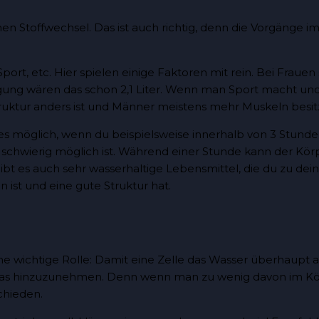
inen Stoffwechsel. Das ist auch richtig, denn die Vorgänge 
port, etc. Hier spielen einige Faktoren mit rein. Bei Frau
ng wären das schon 2,1 Liter. Wenn man Sport macht und vi
uktur anders ist und Männer meistens mehr Muskeln besitz
 es möglich, wenn du beispielsweise innerhalb von 3 Stunde
s schwierig möglich ist. Während einer Stunde kann der Kör
ibt es auch sehr wasserhaltige Lebensmittel, die du zu d
n ist und eine gute Struktur hat.
e wichtige Rolle: Damit eine Zelle das Wasser überhaupt a
 das hinzuzunehmen. Denn wenn man zu wenig davon im Kö
chieden.