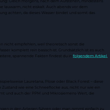
hlung: Gleich morgens, nach dem Aufstehen, mindestens
erne lauwarm, nicht eiskalt. Auch abends vor dem
rung achten, da dieses Wasser bindet und somit das
 nicht empfehlen, weil theoretisch sonst die
ser komplett rein basisch ist. Grundsätzlich ist es auch
eitere, spannende Fakten findest du in
folgendem Artikel.
spielsweise Lauretana, Plose oder Black Forest – diese
m Zustand wie eine Schneeflocke aus, nicht nur wie ein
immt und auch der PPM und Mikrosiemens-Wert, die
kungen in den Arterien führen oder man nimmt einfach zu