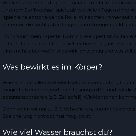
Wir konsumieren es täglich – manche mehr, manche weniger
unserem Stoffwechsel spielt, ab wie vielen Tagen ohne Wa
spielt eine entscheidende Rolle. Wir achten immer auf di
klären wir die wichtigsten Fragen zum flüssigen Gold un
Dominik ist mein Experte. Dominik Weippert ist 39 Jahre al
Jahren. In dieser Zeit hat er viel recherchiert, ausprobi
trink mehr, aber wofür ist es wirklich wichtig und was soll
Was bewirkt es im Körper?
Wasser ist bei allen Stoffwechselprozessen beteiligt, denn 
fungiert als ein Transport- und Lösungsmittel und hat die 
abzutransportieren (z.B. Zellabfall). Wir Menschen kommen
Denn wenn wir nur zu 2 % dehydrieren, kommt es bereits zu
Speicherung nicht optimal möglich ist.
Wie viel Wasser brauchst du?