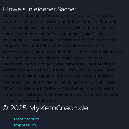
Hinweis in eigener Sache:
Ich bin unabhängiger Promoter von Pruvit. Unsere Artikel
werden nach bestem Wissen und dem aktuellen Stand der
Wissenschaft von Experten verfasst. Allerdings können wir
keine Gewährleistung auf die Richtigkeit, Aktualität,
Vollständigkeit, Wirksamkeit und Unbedenklichkeit der hier
vorgestellten Methoden oder Produkten geben. Bei
potenziellen Erkrankungen suchen Sie bitte sofort einen Arzt
auf. Wenn Sie wegen einer Allergie, Krankheit oder
verschreibungspflichtigen Medikamenten unter ärztlicher
Aufsicht stehen ziehen Sie bitte Ihren Arzt zu Rate. Jeder
Körper ist anders, daher können die hier beschriebenen
Methoden bei jedem Menschen zu anderen Ergebnissen
führen. Achten Sie bitte bei Produkten auf die offiziellen
Herstellerangaben, um eine sichere und ordnungsgemäße
Nutzung zu gewährleisten.
© 2025 MyKetoCoach.de
Datenschutz
Impressum