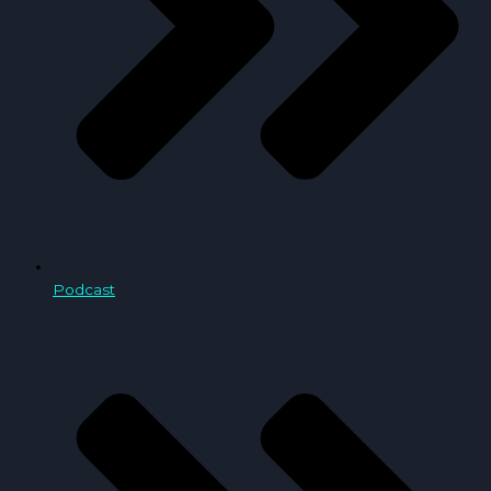
Podcast