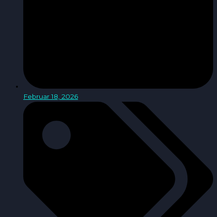
Februar 18, 2026