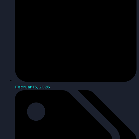
Februar 13, 2026