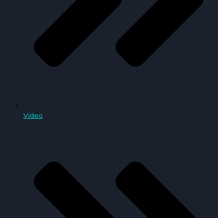
Video