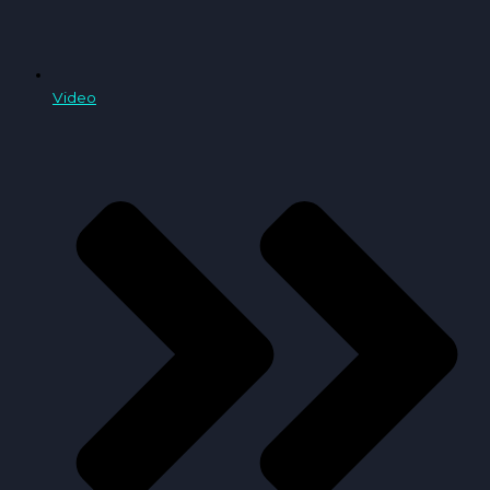
Video