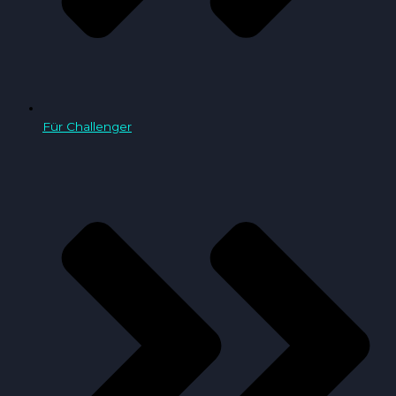
Für Challenger