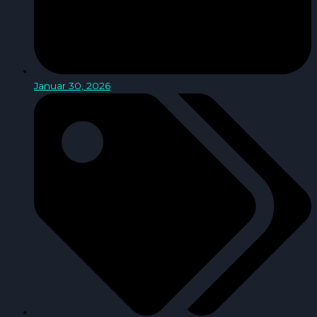
Januar 30, 2026