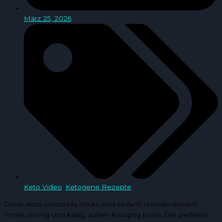
März 25, 2026
Keto Video
,
Ketogene Rezepte
Diese Keto Mozarella Sticks sind einfach unwiderstehlich:
Innen cremig und käsig, außen knusprig kross. Der perfekte