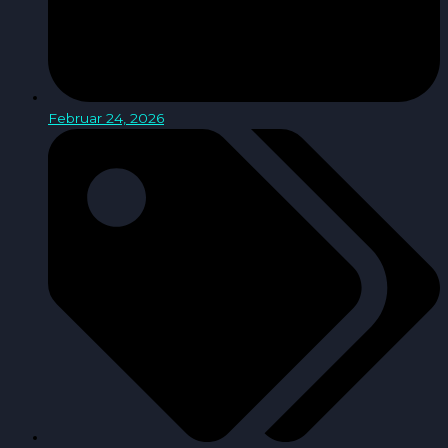
Februar 24, 2026