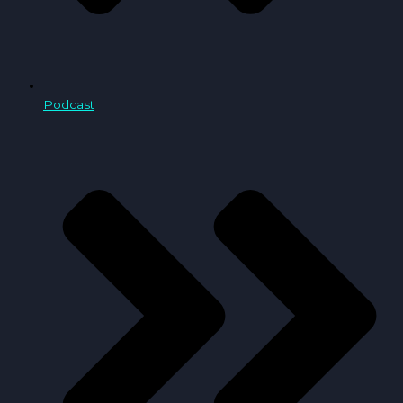
Podcast