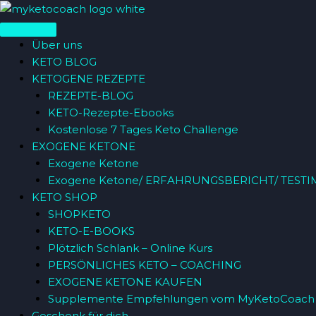
Zum
Menü
Inhalt
springen
Über uns
KETO BLOG
KETOGENE REZEPTE
REZEPTE-BLOG
KETO-Rezepte-Ebooks
Kostenlose 7 Tages Keto Challenge
EXOGENE KETONE
Exogene Ketone
Exogene Ketone/ ERFAHRUNGSBERICHT/ TESTI
KETO SHOP
SHOPKETO
KETO-E-BOOKS
Plötzlich Schlank – Online Kurs
PERSÖNLICHES KETO – COACHING
EXOGENE KETONE KAUFEN
Supplemente Empfehlungen vom MyKetoCoach
Geschenk für dich