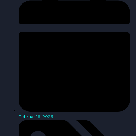
Februar 18, 2026