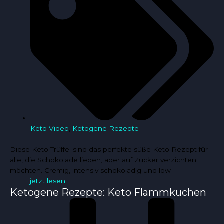
Keto Video
,
Ketogene Rezepte
Diese Keto Trüffel sind das perfekte süße Keto Rezept für
alle, die Schokolade lieben, aber auf Zucker verzichten
möchten. Cremig, intensiv schokoladig und low
jetzt lesen
Ketogene Rezepte: Keto Flammkuchen