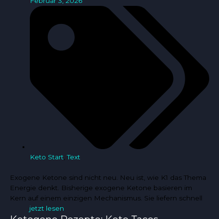
Februar 3, 2026
Keto Start
,
Text
Exogene Ketone sind nicht neu. Neu ist, wie K1 das Thema
Energie denkt. Bisherige exogene Ketone basieren im
Kern auf einem einzigen Mechanismus. Sie liefern schnell
jetzt lesen