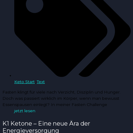
Keto Start
,
Text
Fasten klingt für viele nach Verzicht, Disziplin und Hunger.
Doch was passiert wirklich im Körper, wenn man bewusst
Essenspausen einlegt? In meiner Fasten Challenge
jetzt lesen
K1 Ketone – Eine neue Ära der
Energieversorgung