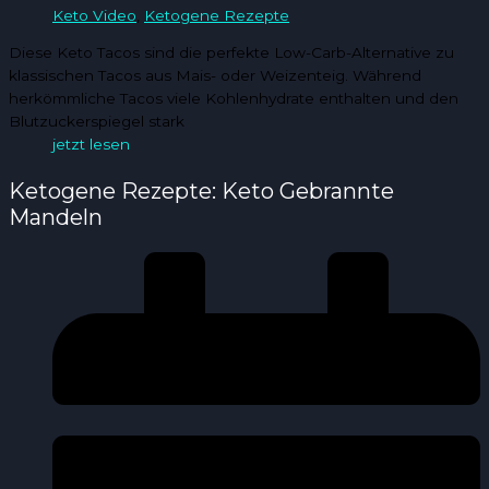
Keto Video
,
Ketogene Rezepte
Diese Keto Tacos sind die perfekte Low-Carb-Alternative zu
klassischen Tacos aus Mais- oder Weizenteig. Während
herkömmliche Tacos viele Kohlenhydrate enthalten und den
Blutzuckerspiegel stark
jetzt lesen
Ketogene Rezepte: Keto Gebrannte
Mandeln