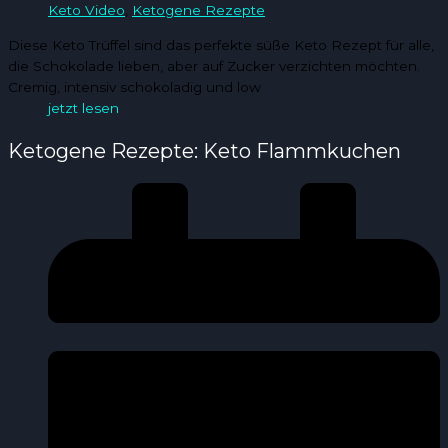
Keto Video
,
Ketogene Rezepte
Diese Keto Trüffel sind das perfekte süße Keto Rezept für alle,
die Schokolade lieben, aber auf Zucker verzichten möchten.
Cremig, intensiv schokoladig und low
jetzt lesen
Ketogene Rezepte: Keto Flammkuchen