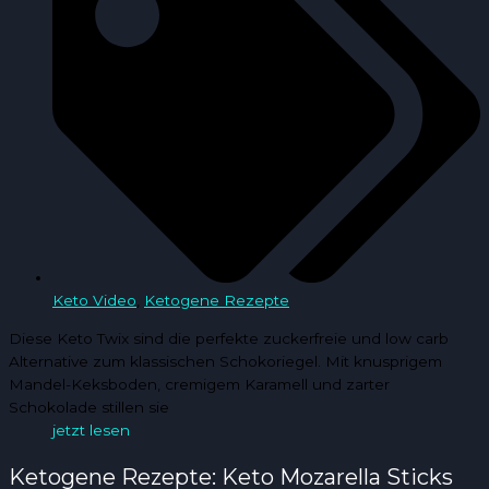
Keto Video
,
Ketogene Rezepte
Diese Keto Twix sind die perfekte zuckerfreie und low carb
Alternative zum klassischen Schokoriegel. Mit knusprigem
Mandel-Keksboden, cremigem Karamell und zarter
Schokolade stillen sie
jetzt lesen
Ketogene Rezepte: Keto Mozarella Sticks