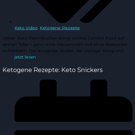
Keto Video
,
Ketogene Rezepte
Dieser Keto Flammkuchen bringt echtes Comfort Food auf
deinen Teller – ganz ohne Weizenmehl und ohne Blutzucker-
Achterbahn. Der knusprige Boden, der cremige Belag und
jetzt lesen
Ketogene Rezepte: Keto Snickers