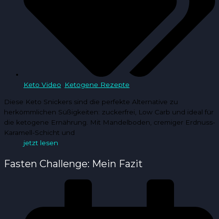
Keto Video
,
Ketogene Rezepte
Diese Keto Snickers sind die perfekte Alternative zu
herkömmlichen Süßigkeiten: zuckerfrei, Low Carb und ideal für
die ketogene Ernährung. Mit Mandelboden, cremiger Erdnuss-
Karamell-Schicht und
jetzt lesen
Fasten Challenge: Mein Fazit