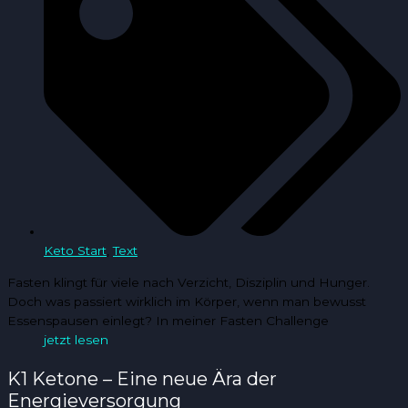
Keto Start
,
Text
Fasten klingt für viele nach Verzicht, Disziplin und Hunger.
Doch was passiert wirklich im Körper, wenn man bewusst
Essenspausen einlegt? In meiner Fasten Challenge
jetzt lesen
K1 Ketone – Eine neue Ära der
Energieversorgung