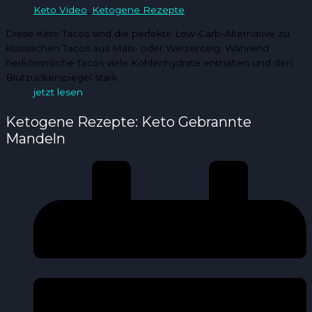
Keto Video
,
Ketogene Rezepte
Diese Keto Tacos sind die perfekte Low-Carb-Alternative zu
klassischen Tacos aus Mais- oder Weizenteig. Während
herkömmliche Tacos viele Kohlenhydrate enthalten und den
Blutzuckerspiegel stark
jetzt lesen
Ketogene Rezepte: Keto Gebrannte
Mandeln