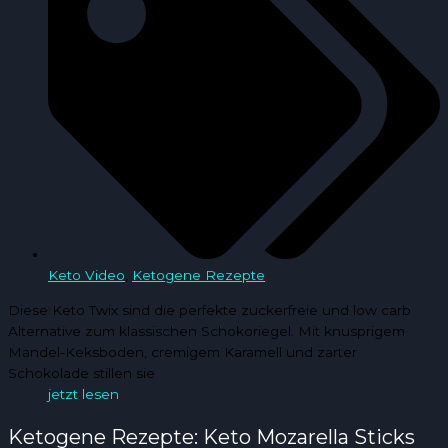
Keto Video
,
Ketogene Rezepte
Diese Keto Twix sind die perfekte zuckerfreie und low carb
Alternative zum klassischen Schokoriegel. Mit knusprigem
Mandel-Keksboden, cremigem Karamell und zarter
Schokolade stillen sie
jetzt lesen
Ketogene Rezepte: Keto Mozarella Sticks