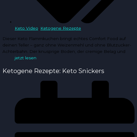
Keto Video
,
Ketogene Rezepte
Dieser Keto Flammkuchen bringt echtes Comfort Food auf
deinen Teller – ganz ohne Weizenmehl und ohne Blutzucker-
Achterbahn. Der knusprige Boden, der cremige Belag und
jetzt lesen
Ketogene Rezepte: Keto Snickers