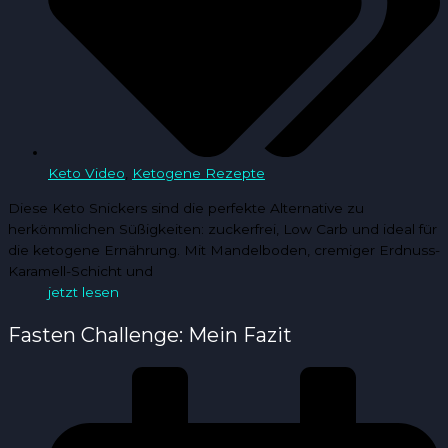
Keto Video
,
Ketogene Rezepte
Diese Keto Snickers sind die perfekte Alternative zu
herkömmlichen Süßigkeiten: zuckerfrei, Low Carb und ideal für
die ketogene Ernährung. Mit Mandelboden, cremiger Erdnuss-
Karamell-Schicht und
jetzt lesen
Fasten Challenge: Mein Fazit