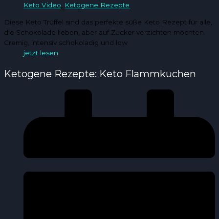
Keto Video
,
Ketogene Rezepte
Diese Keto Trüffel sind das perfekte süße Keto Rezept für alle,
die Schokolade lieben, aber auf Zucker verzichten möchten.
Cremig, intensiv schokoladig und low
jetzt lesen
Ketogene Rezepte: Keto Flammkuchen