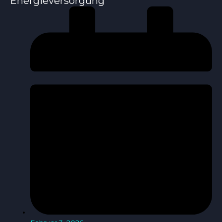
Energieversorgung