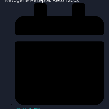
Ketogene Rezepte: Keto Tacos
Januar 30, 2026