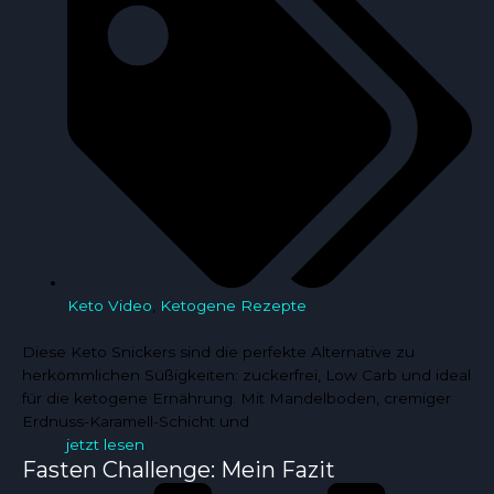
Keto Video
,
Ketogene Rezepte
Diese Keto Snickers sind die perfekte Alternative zu
herkömmlichen Süßigkeiten: zuckerfrei, Low Carb und ideal
für die ketogene Ernährung. Mit Mandelboden, cremiger
Erdnuss-Karamell-Schicht und
jetzt lesen
Fasten Challenge: Mein Fazit