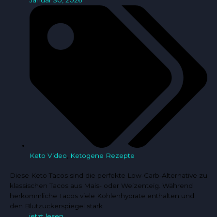
Keto Video
,
Ketogene Rezepte
Diese Keto Tacos sind die perfekte Low-Carb-Alternative zu
klassischen Tacos aus Mais- oder Weizenteig. Während
herkömmliche Tacos viele Kohlenhydrate enthalten und
den Blutzuckerspiegel stark
jetzt lesen