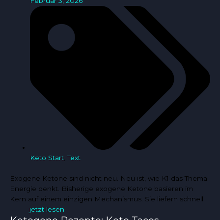
Februar 3, 2026
Keto Start
,
Text
Exogene Ketone sind nicht neu. Neu ist, wie K1 das Thema
Energie denkt. Bisherige exogene Ketone basieren im
Kern auf einem einzigen Mechanismus. Sie liefern schnell
jetzt lesen