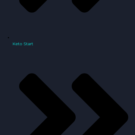
Keto Start