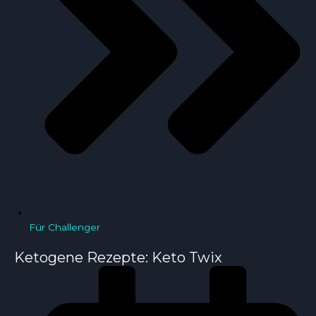
Für Challenger
Ketogene Rezepte: Keto Twix