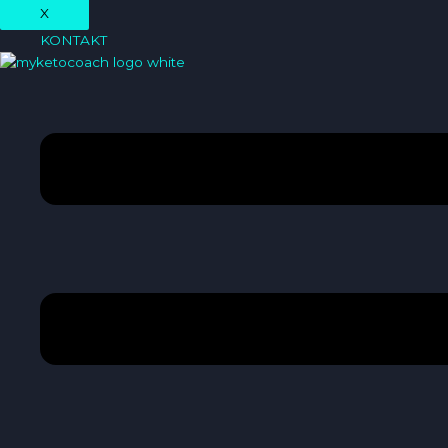
X
KONTAKT