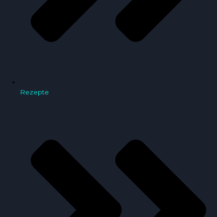
Rezepte