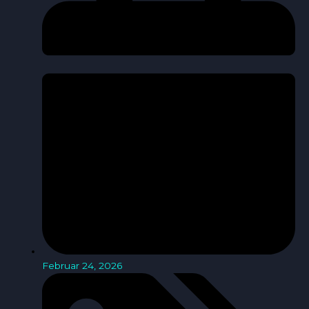
Februar 24, 2026