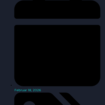
Februar 18, 2026