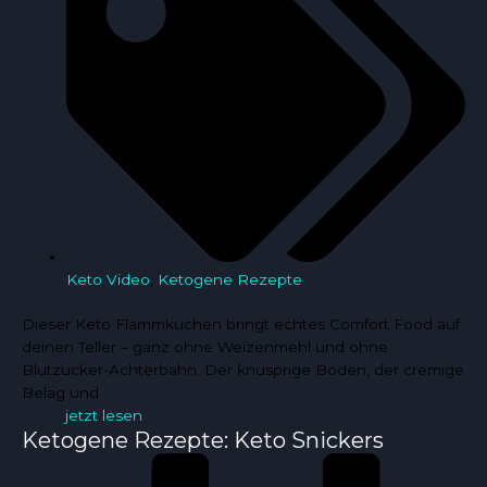
Keto Video
,
Ketogene Rezepte
Dieser Keto Flammkuchen bringt echtes Comfort Food auf
deinen Teller – ganz ohne Weizenmehl und ohne
Blutzucker-Achterbahn. Der knusprige Boden, der cremige
Belag und
jetzt lesen
Ketogene Rezepte: Keto Snickers