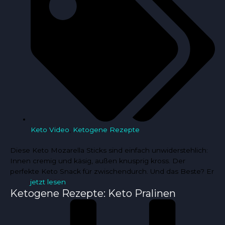
Keto Video
,
Ketogene Rezepte
Diese Keto Mozarella Sticks sind einfach unwiderstehlich:
Innen cremig und käsig, außen knusprig kross. Der
perfekte Keto Snack für zwischendurch. Und das Beste? Er
jetzt lesen
Ketogene Rezepte: Keto Pralinen