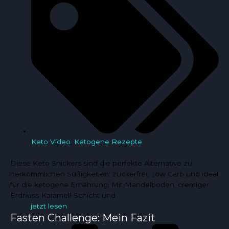
Keto Video
,
Ketogene Rezepte
Diese Keto Snickers sind die perfekte Alternative zu
herkömmlichen Süßigkeiten: zuckerfrei, Low Carb und ideal
für die ketogene Ernährung. Mit Mandelboden, cremiger
Erdnuss-Karamell-Schicht und
jetzt lesen
Fasten Challenge: Mein Fazit