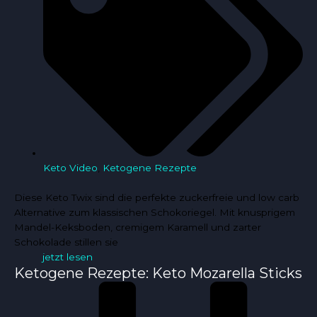
Keto Video
,
Ketogene Rezepte
Diese Keto Twix sind die perfekte zuckerfreie und low carb
Alternative zum klassischen Schokoriegel. Mit knusprigem
Mandel-Keksboden, cremigem Karamell und zarter
Schokolade stillen sie
jetzt lesen
Ketogene Rezepte: Keto Mozarella Sticks