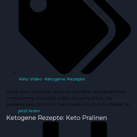
Keto Video
,
Ketogene Rezepte
Diese Keto Mozarella Sticks sind einfach unwiderstehlich:
Innen cremig und käsig, außen knusprig kross. Der
perfekte Keto Snack für zwischendurch. Und das Beste? Er
jetzt lesen
Ketogene Rezepte: Keto Pralinen