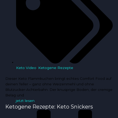
Keto Video
,
Ketogene Rezepte
Dieser Keto Flammkuchen bringt echtes Comfort Food auf
deinen Teller – ganz ohne Weizenmehl und ohne
Blutzucker-Achterbahn. Der knusprige Boden, der cremige
Belag und
jetzt lesen
Ketogene Rezepte: Keto Snickers