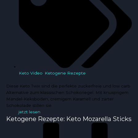
Keto Video
,
Ketogene Rezepte
Diese Keto Twix sind die perfekte zuckerfreie und low carb
Alternative zum klassischen Schokoriegel. Mit knusprigem
Mandel-Keksboden, cremigem Karamell und zarter
Schokolade stillen sie
jetzt lesen
Ketogene Rezepte: Keto Mozarella Sticks