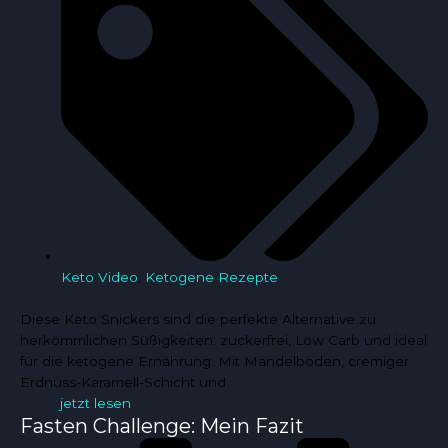
Keto Video
,
Ketogene Rezepte
Diese Keto Snickers sind die perfekte Alternative zu
herkömmlichen Süßigkeiten: zuckerfrei, Low Carb und ideal
für die ketogene Ernährung. Mit Mandelboden, cremiger
Erdnuss-Karamell-Schicht und
jetzt lesen
Fasten Challenge: Mein Fazit