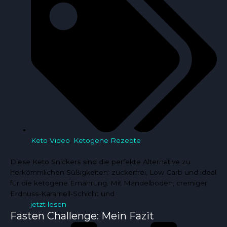
Keto Video
,
Ketogene Rezepte
Diese Keto Snickers sind die perfekte Alternative zu
herkömmlichen Süßigkeiten: zuckerfrei, Low Carb und ideal
für die ketogene Ernährung. Mit Mandelboden, cremiger
Erdnuss-Karamell-Schicht und
jetzt lesen
Fasten Challenge: Mein Fazit