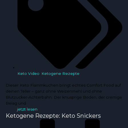
Keto Video
,
Ketogene Rezepte
Dieser Keto Flammkuchen bringt echtes Comfort Food auf
deinen Teller – ganz ohne Weizenmehl und ohne
Blutzucker-Achterbahn. Der knusprige Boden, der cremige
Belag und
jetzt lesen
Ketogene Rezepte: Keto Snickers