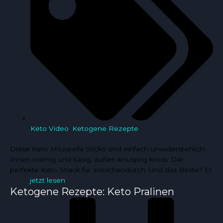
Keto Video
,
Ketogene Rezepte
Diese Keto Mozarella Sticks sind einfach unwiderstehlich:
Innen cremig und käsig, außen knusprig kross. Der
perfekte Keto Snack für zwischendurch. Und das Beste? Er
jetzt lesen
Ketogene Rezepte: Keto Pralinen