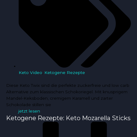
Keto Video
,
Ketogene Rezepte
Diese Keto Twix sind die perfekte zuckerfreie und low carb
Alternative zum klassischen Schokoriegel. Mit knusprigem
Mandel-Keksboden, cremigem Karamell und zarter
Schokolade stillen sie
jetzt lesen
Ketogene Rezepte: Keto Mozarella Sticks