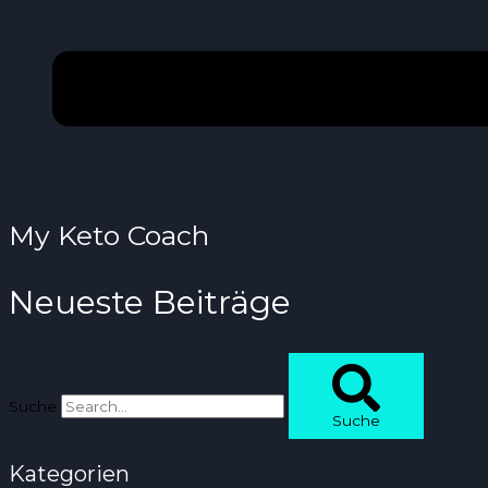
My Keto Coach
Neueste Beiträge
Suche
Suche
Kategorien