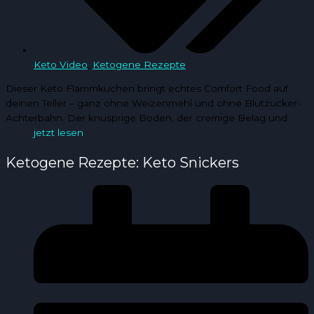
Keto Video
,
Ketogene Rezepte
Dieser Keto Flammkuchen bringt echtes Comfort Food auf
deinen Teller – ganz ohne Weizenmehl und ohne Blutzucker-
Achterbahn. Der knusprige Boden, der cremige Belag und
jetzt lesen
Ketogene Rezepte: Keto Snickers