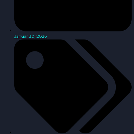
Januar 30, 2026