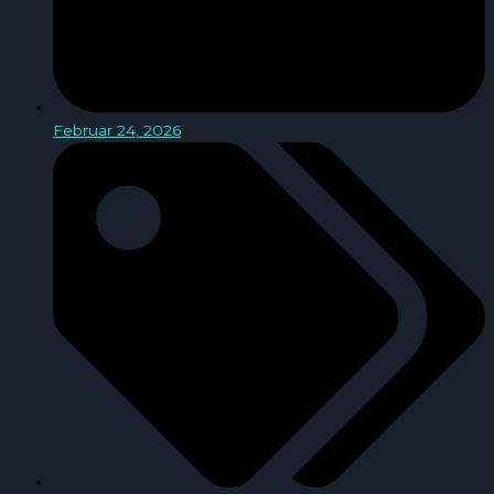
Februar 24, 2026