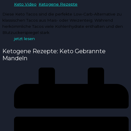
Keto Video
,
Ketogene Rezepte
Diese Keto Tacos sind die perfekte Low-Carb-Alternative zu
klassischen Tacos aus Mais- oder Weizenteig. Während
herkömmliche Tacos viele Kohlenhydrate enthalten und den
Blutzuckerspiegel stark
jetzt lesen
Ketogene Rezepte: Keto Gebrannte
Mandeln