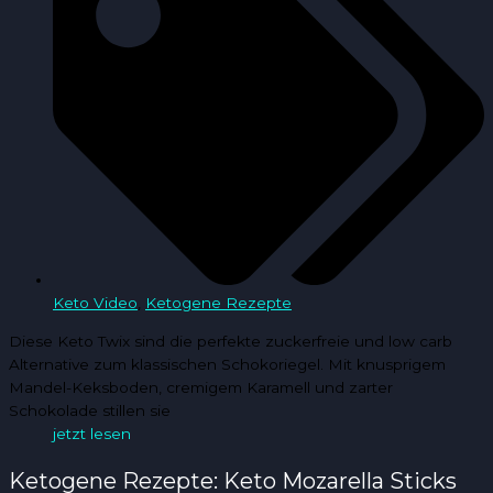
Keto Video
,
Ketogene Rezepte
Diese Keto Twix sind die perfekte zuckerfreie und low carb
Alternative zum klassischen Schokoriegel. Mit knusprigem
Mandel-Keksboden, cremigem Karamell und zarter
Schokolade stillen sie
jetzt lesen
Ketogene Rezepte: Keto Mozarella Sticks