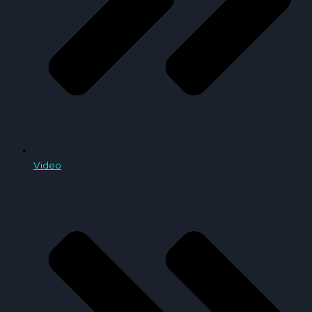
Video