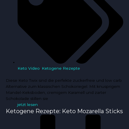
Keto Video
,
Ketogene Rezepte
Diese Keto Twix sind die perfekte zuckerfreie und low carb
Alternative zum klassischen Schokoriegel. Mit knusprigem
Mandel-Keksboden, cremigem Karamell und zarter
Schokolade stillen sie
jetzt lesen
Ketogene Rezepte: Keto Mozarella Sticks