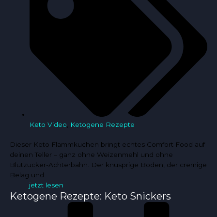
Keto Video
,
Ketogene Rezepte
Dieser Keto Flammkuchen bringt echtes Comfort Food auf
deinen Teller – ganz ohne Weizenmehl und ohne
Blutzucker-Achterbahn. Der knusprige Boden, der cremige
Belag und
jetzt lesen
Ketogene Rezepte: Keto Snickers