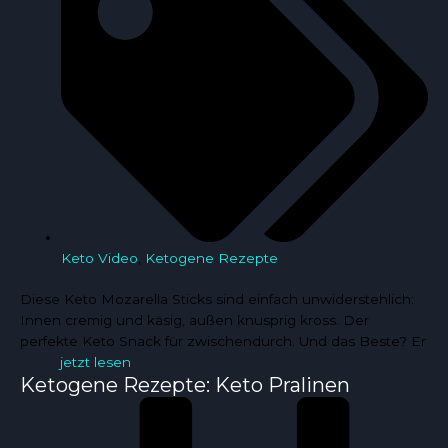
Keto Video
,
Ketogene Rezepte
Diese Keto Mozarella Sticks sind einfach unwiderstehlich:
Innen cremig und käsig, außen knusprig kross. Der
perfekte Keto Snack für zwischendurch. Und das Beste? Er
jetzt lesen
Ketogene Rezepte: Keto Pralinen