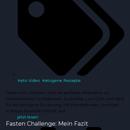
Keto Video
,
Ketogene Rezepte
Diese Keto Snickers sind die perfekte Alternative zu
herkömmlichen Süßigkeiten: zuckerfrei, Low Carb und ideal
für die ketogene Ernährung. Mit Mandelboden, cremiger
Erdnuss-Karamell-Schicht und
jetzt lesen
Fasten Challenge: Mein Fazit