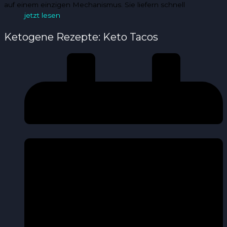
auf einem einzigen Mechanismus. Sie liefern schnell
jetzt lesen
Ketogene Rezepte: Keto Tacos