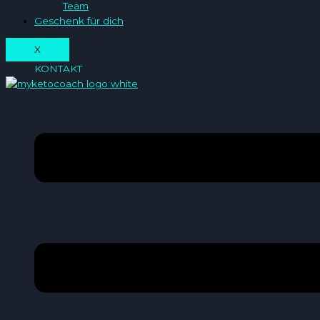
Team
Geschenk für dich
X
KONTAKT