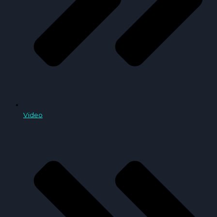
Video