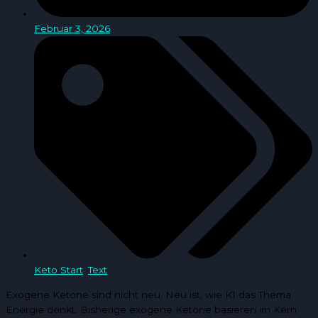
Februar 3, 2026
Keto Start
,
Text
Exogene Ketone sind nicht neu. Neu ist, wie K1 das Thema
Energie denkt. Bisherige exogene Ketone basieren im Kern