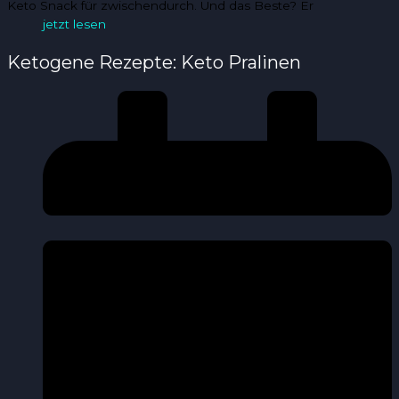
Keto Snack für zwischendurch. Und das Beste? Er
jetzt lesen
Ketogene Rezepte: Keto Pralinen