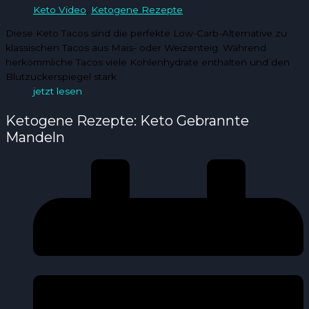
Keto Video
,
Ketogene Rezepte
Diese Keto Tacos sind die perfekte Low-Carb-Alternative zu
klassischen Tacos aus Mais- oder Weizenteig. Während
herkömmliche Tacos viele Kohlenhydrate enthalten und den
Blutzuckerspiegel stark
jetzt lesen
Ketogene Rezepte: Keto Gebrannte
Mandeln