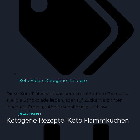
Keto Video
,
Ketogene Rezepte
Diese Keto Trüffel sind das perfekte süße Keto Rezept für
alle, die Schokolade lieben, aber auf Zucker verzichten
möchten. Cremig, intensiv schokoladig und low
jetzt lesen
Ketogene Rezepte: Keto Flammkuchen