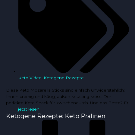
Keto Video
,
Ketogene Rezepte
Diese Keto Mozarella Sticks sind einfach unwiderstehlich:
Innen cremig und käsig, außen knusprig kross. Der
perfekte Keto Snack für zwischendurch. Und das Beste? Er
jetzt lesen
Ketogene Rezepte: Keto Pralinen