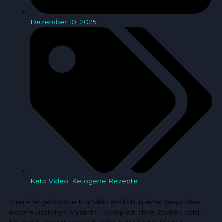
Dezember 10, 2025
Keto Video
,
Ketogene Rezepte
Genieße gebrannte Mandeln endlich in einer gesunden,
ketofreundlichen Variante – komplett ohne Zucker, dafür