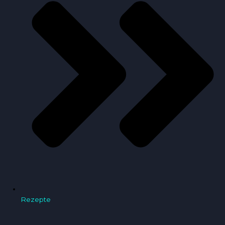
Rezepte