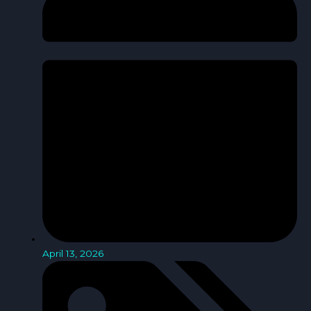
April 13, 2026