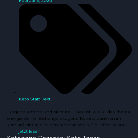
Februar 3, 2026
Keto Start
,
Text
Exogene Ketone sind nicht neu. Neu ist, wie K1 das Thema
Energie denkt. Bisherige exogene Ketone basieren im
Kern auf einem einzigen Mechanismus. Sie liefern schnell
jetzt lesen