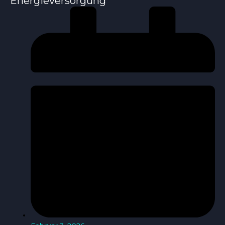
Energieversorgung