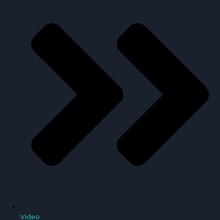
Video