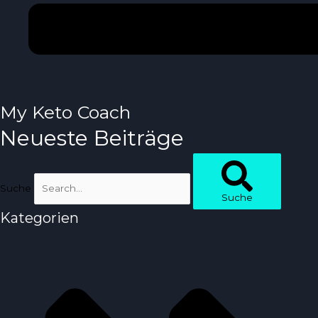
My Keto Coach
Neueste Beiträge
Suche
Suche
Kategorien