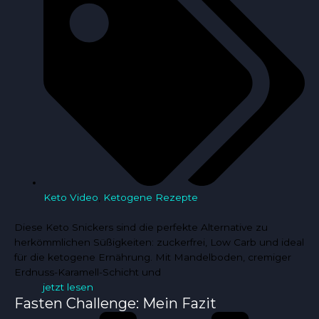
Keto Video
,
Ketogene Rezepte
Diese Keto Snickers sind die perfekte Alternative zu
herkömmlichen Süßigkeiten: zuckerfrei, Low Carb und ideal
für die ketogene Ernährung. Mit Mandelboden, cremiger
Erdnuss-Karamell-Schicht und
jetzt lesen
Fasten Challenge: Mein Fazit