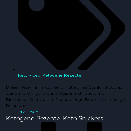
Keto Video
,
Ketogene Rezepte
Dieser Keto Flammkuchen bringt echtes Comfort Food auf
deinen Teller – ganz ohne Weizenmehl und ohne
Blutzucker-Achterbahn. Der knusprige Boden, der cremige
Belag und
jetzt lesen
Ketogene Rezepte: Keto Snickers